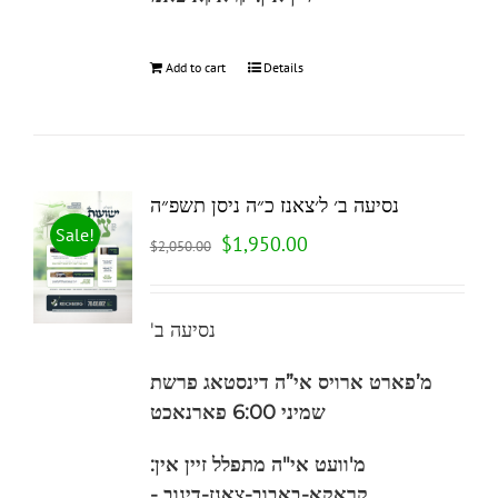
Add to cart
Details
נסיעה ב׳ ל׳צאנז כ״ה ניסן תשפ״ה
Sale!
$
1,950.00
$
2,050.00
'נסיעה ב
מ’פארט ארויס
אי”ה
דינסטאג פרשת
שמיני 6:00 פארנאכט
מ'וועט אי"ה מתפלל זיין אין:
קראקא-באבוב-צאנז-
דינוב -