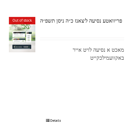
פריוואטע נסיעה ל׳צאנז כ״ה ניסן תשפ״ה
Out of stock
מאכט א נסיעה לויט אייר
באקוועמילכקייט
Details