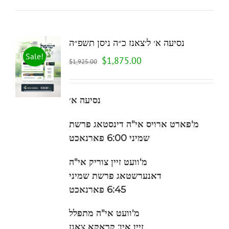
נסיעה א׳ ל׳צאנז כ״ה ניסן תשפ״ה
Sale!
$
1,875.00
$
1,925.00
נסיעה א׳
מ'פארט ארויס
אי"ה
דינסטאג פרשת
שמיני 6:00 פארנאכט
מ'וועט זיין צוריק אי"ה
דאנערשטאג
פרשת שמיני
6:45
פארנאכט
מ'וועט אי"ה מתפלל
זיין אין: קראקא צאנז