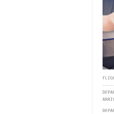
FLIG
----
DEPA
ARRI
DEPA