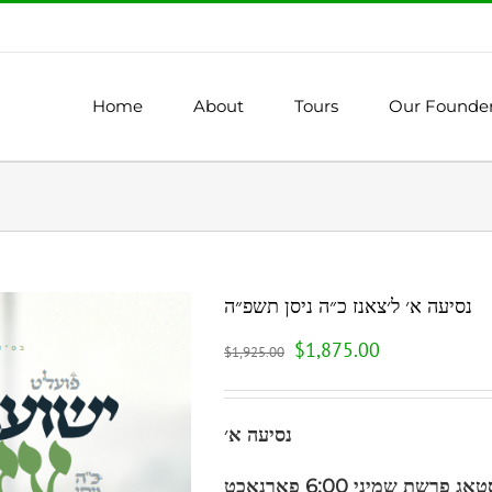
Home
About
Tours
Our Founde
נסיעה א׳ ל׳צאנז כ״ה ניסן תשפ״ה
$
1,875.00
$
1,925.00
נסיעה א׳
ג פרשת שמיני 6:00 פארנאכט