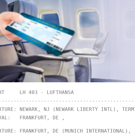
HT     LH 403 - LUFTHANSA                    
--------------------------
-------------------
RTURE: NEWARK, NJ (NEWARK LIBERTY INTL), TERM
VAL:   FRANKFURT, DE ,                       
RTURE: FRANKFURT, DE (MUNICH INTERNATIONAL), 