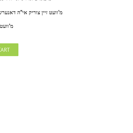
מ’וועט זיין צוריק אי”ה דאנע
מ’וועט
CART