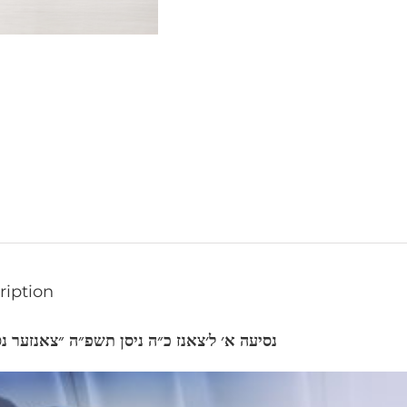
ription
נסיעה א׳ ל׳צאנז כ״ה ניסן תשפ״ה ״צאנזער נ