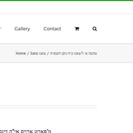
r
Gallery
Contact
Home
/
Sanz צאנז
/
נסיעה א׳ ל׳צאנז כ״ה ניסן תשפ״ה
מ’פארט ארויס
אי”ה
דינסטא