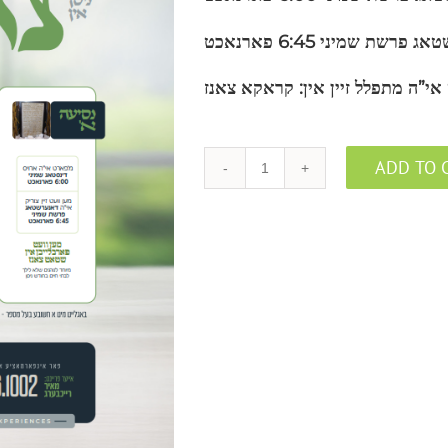
רשטאג
פרשת שמיני 6:45
פארנאכט
 אי”ה מתפלל זיין אין: קראקא צאנז
ADD TO 
Quantity