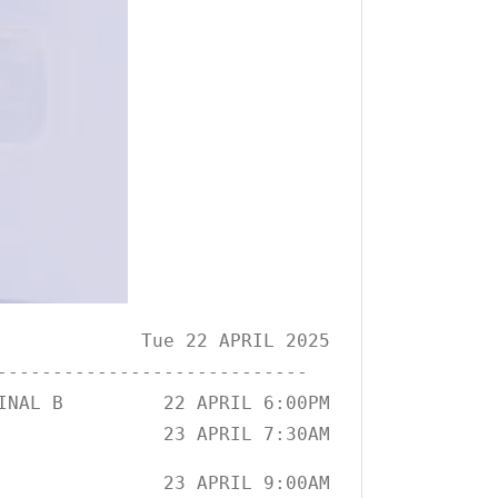
             Tue 22 APRIL 2025

-----------
-----------------

INAL B         22 APRIL 6:00PM

               23 APRIL 7:30AM
               23 APRIL 9:00AM
