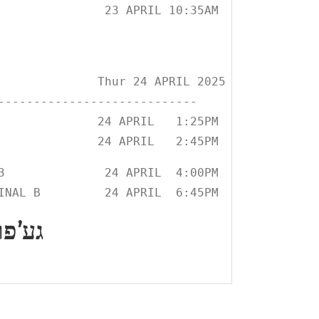
               23 APRIL 10:35AM

              Thur 24 APRIL 2025

-----------
-----------------

              24 APRIL   1:25PM

              24 APRIL   2:45PM
3              24 APRIL  4:00PM

INAL B         24 APRIL  6:45PM
גע’פו