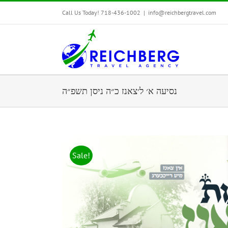
Call Us Today! 718-436-1002
|
info@reichbergtravel.com
נסיעה א׳ ל׳צאנז כ״ה ניסן תשפ״ה
Sale!