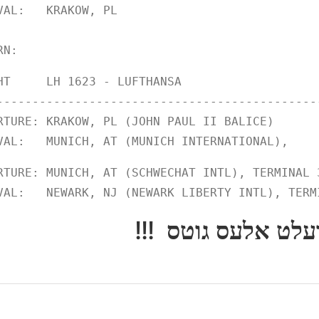
VAL:   KRAKOW, PL                            
RN:
HT     
LH 
1623
 - LUFTHANSA                   
--------------------------
-------------------
RTURE: KRAKOW, PL (JOHN PAUL II BALICE)      
VAL:   MUNICH, AT (MUNICH INTERNATIONAL),    
RTURE: MUNICH, AT (SCHWECHAT INTL), TERMINAL 
VAL:   NEWARK, NJ (NEWARK LIBERTY INTL), TERM
!!! עלט אלעס גוטס