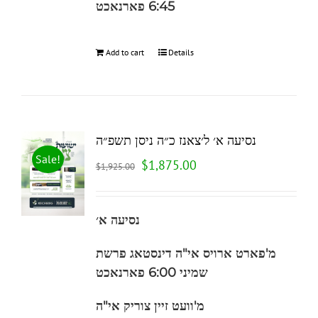
6:45
פארנאכט
Add to cart
Details
נסיעה א׳ ל׳צאנז כ״ה ניסן תשפ״ה
Sale!
$
1,875.00
$
1,925.00
נסיעה א׳
מ'פארט ארויס
אי"ה
דינסטאג פרשת
שמיני 6:00 פארנאכט
מ'וועט זיין צוריק אי"ה