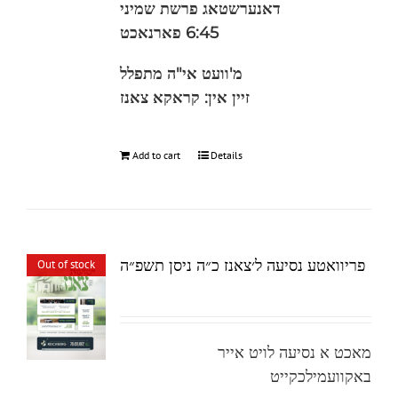
דאנערשטאג
פרשת שמיני
6:45
פארנאכט
מ'וועט אי"ה מתפלל
זיין אין: קראקא צאנז
Add to cart
Details
פריוואטע נסיעה ל׳צאנז כ״ה ניסן תשפ״ה
Out of stock
מאכט א נסיעה לויט אייר
באקוועמילכקייט