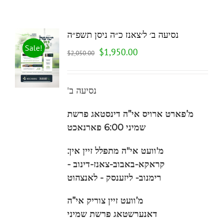
נסיעה ב׳ ל׳צאנז כ״ה ניסן תשפ״ה
Sale!
$
1,950.00
$
2,050.00
'נסיעה ב
מ’פארט ארויס
אי”ה
דינסטאג פרשת
שמיני 6:00 פארנאכט
מ'וועט אי"ה מתפלל זיין אין:
קראקא-באבוב-צאנז-
דינוב -
רימנוב-
ליזענסק - לאנצהוט
מ’וועט זיין צוריק אי”ה
דאנערשטאג
פרשת שמיני