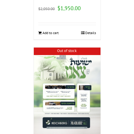
$
1,950.00
$
2,050.00
Add to cart
Details
Out of stock