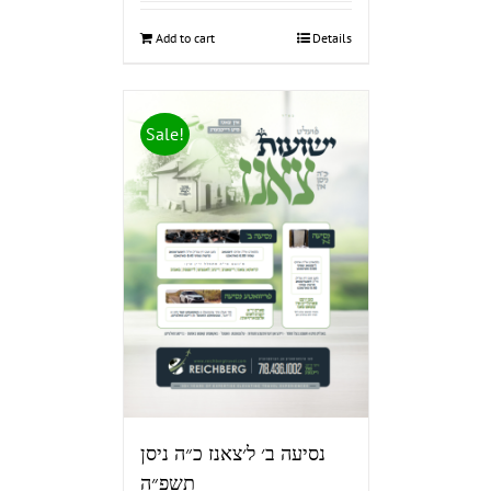
Add to cart
Details
Sale!
נסיעה ב׳ ל׳צאנז כ״ה ניסן
תשפ״ה