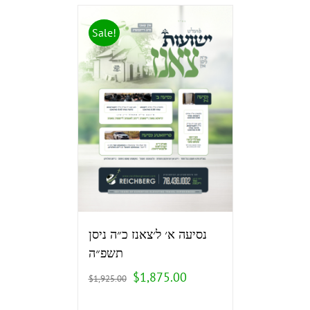
Sale!
נסיעה א׳ ל׳צאנז כ״ה ניסן
תשפ״ה
$
1,875.00
$
1,925.00