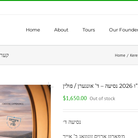
Home
About
Tours
Our Founde
קערעסטיר תש
Home
/
 פולין
$
1,650.00
Out of stock
נסיעה ד׳
מ׳פארט ארויס זונטאג ב’ אייר