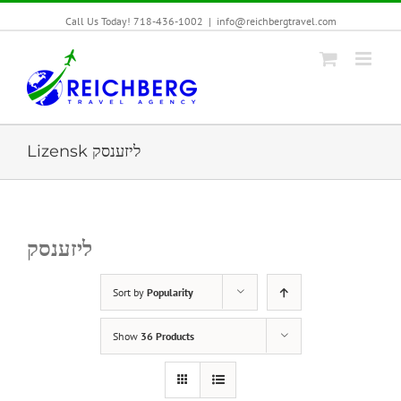
Call Us Today! 718-436-1002
|
info@reichbergtravel.com
Lizensk ליזענסק
ליזענסק
Sort by
Popularity
Show
36 Products