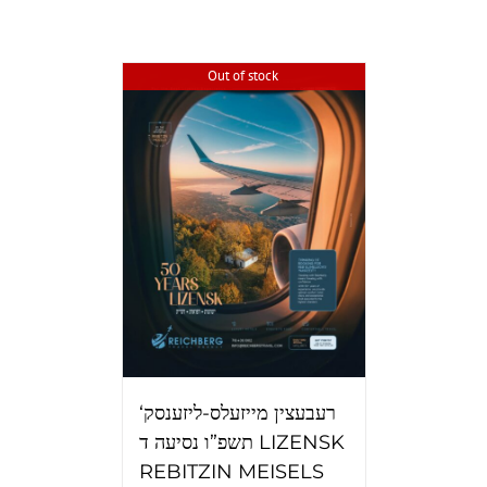
Out of stock
‘רעבעצין מייזעלס-ליזענסק
תשפ”ו נסיעה ד LIZENSK
REBITZIN MEISELS