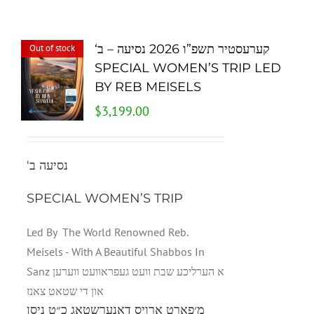
‘קערעסטיר תשפ”ו 2026 נסיעה – ב
Out of stock
SPECIAL WOMEN’S TRIP LED
BY REB MEISELS
$
3,199.00
'נסיעה ב
SPECIAL WOMEN’S TRIP
Led By The World Renowned Reb.
Meisels - With A Beautiful Shabbos In
Sanz א הערליכע שבת וועט געפראוועט ווערען
און די שטאט צאנז
מ׳פארט ארויס דאנערשטאג כ״ט ניסן