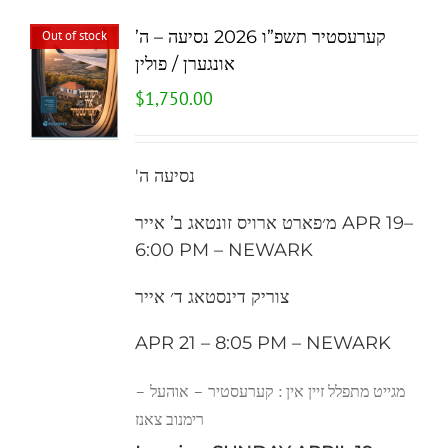
קערעסטיר תשפ”ו 2026 נסיעה – ה’
Out of stock
אונגערן / פולין
$
1,750.00
'נסיעה ה
מ׳פארט ארויס זונטאג ב’ אייר APR 19–
6:00 PM – NEWARK
צוריק דינסטאג ד׳ אייר
APR 21 – 8:05 PM – NEWARK
מגייט מתפלל זיין אין : קערעסטיר – אוהעל –
רימנוב צאנז