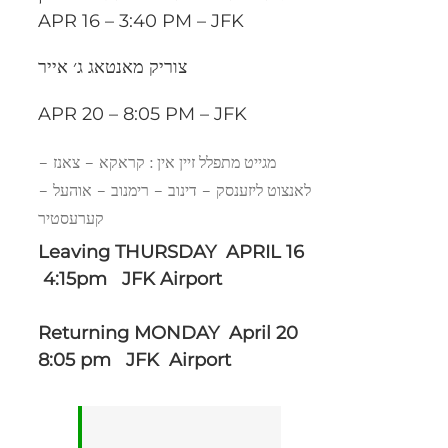
APR 16 – 3:40 PM – JFK
צוריק מאנטאג ג׳ אייר
APR 20 – 8:05 PM – JFK
מגייט מתפלל זיין אין : קראקא – צאנז –
לאנצוט ליזענסק – דינוב – רימנוב – אוהעל –
קערעסטיר
Leaving THURSDAY APRIL 16
4:15pm JFK Airport
Returning MONDAY April 20
8:05 pm JFK Airport