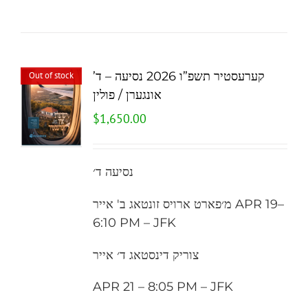
קערעסטיר תשפ”ו 2026 נסיעה – ד’
Out of stock
אונגערן / פולין
$
1,650.00
נסיעה ד׳
מ׳פארט ארויס זונטאג ב' אייר APR 19–
6:10 PM – JFK
צוריק דינסטאג ד׳ אייר
APR 21 – 8:05 PM – JFK