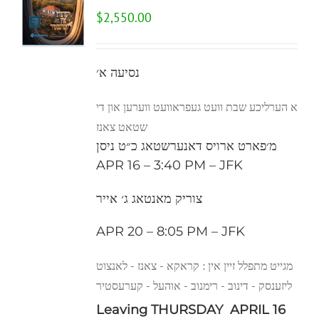
$
2,550.00
נסיעה א׳
א הערליכע שבת וועט געפראוועט ווערען און די
שטאט צאנז
מ׳פארט ארויס דאנערשטאג כ״ט ניסן
APR 16 – 3:40 PM – JFK
צוריק מאנטאג ג׳ אייר
APR 20 – 8:05 PM – JFK
מגייט מתפלל זיין אין : קראקא - צאנז - לאנצוט
ליזענסק - דינוב - רימנוב - אוהעל - קערעסטיר
Leaving THURSDAY APRIL 16